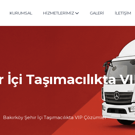
KURUMSAL
HİZMETLERİMİZ
GALERİ
İLETİŞİM
 İçi Taşımacılıkta V
Bakırköy Şehir İçi Taşımacılıkta VIP Çözümler