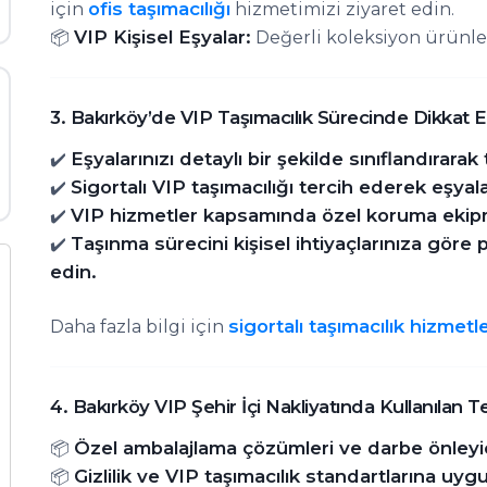
ofis taşımacılığı
için
hizmetimizi ziyaret edin.
VIP Kişisel Eşyalar:
📦
Değerli koleksiyon ürünler
3. Bakırköy’de VIP Taşımacılık Sürecinde Dikkat 
Eşyalarınızı detaylı bir şekilde sınıflandırarak
✔️
Sigortalı VIP taşımacılığı tercih ederek eşya
✔️
VIP hizmetler kapsamında özel koruma ekipm
✔️
Taşınma sürecini kişisel ihtiyaçlarınıza göre
✔️
edin.
sigortalı taşımacılık hizmetl
Daha fazla bilgi için
4. Bakırköy VIP Şehir İçi Nakliyatında Kullanılan T
Özel ambalajlama çözümleri ve darbe önleyi
📦
Gizlilik ve VIP taşımacılık standartlarına uyg
📦