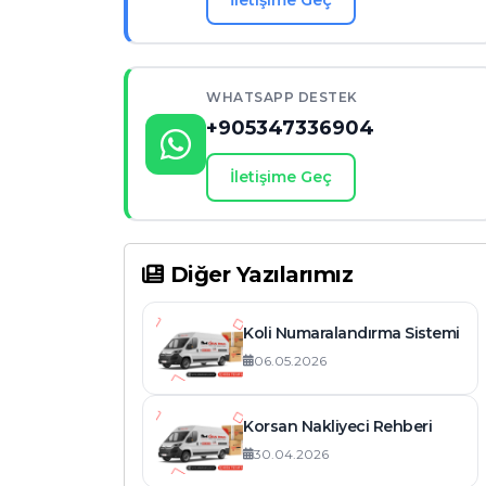
İletişime Geç
WHATSAPP DESTEK
+905347336904
İletişime Geç
Diğer Yazılarımız
Koli Numaralandırma Sistemi
06.05.2026
Korsan Nakliyeci Rehberi
30.04.2026