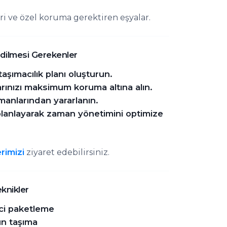
i ve özel koruma gerektiren eşyalar.
Edilmesi Gerekenler
 taşımacılık planı oluşturun.
larınızı maksimum koruma altına alın.
anlarından yararlanın.
 planlayarak zaman yönetimini optimize
erimizi
ziyaret edebilirsiniz.
eknikler
ci paketleme
un taşıma