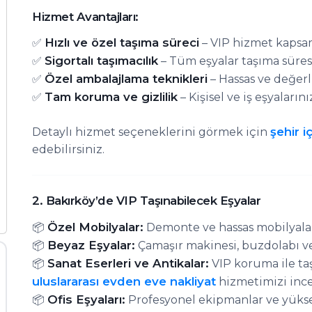
Hizmet Avantajları:
Hızlı ve özel taşıma süreci
✅
– VIP hizmet kapsam
Sigortalı taşımacılık
✅
– Tüm eşyalar taşıma süre
Özel ambalajlama teknikleri
✅
– Hassas ve değerl
Tam koruma ve gizlilik
✅
– Kişisel ve iş eşyalarını
şehir i
Detaylı hizmet seçeneklerini görmek için
edebilirsiniz.
2. Bakırköy’de VIP Taşınabilecek Eşyalar
Özel Mobilyalar:
📦
Demonte ve hassas mobilyalar
Beyaz Eşyalar:
📦
Çamaşır makinesi, buzdolabı ve 
Sanat Eserleri ve Antikalar:
📦
VIP koruma ile taş
uluslararası evden eve nakliyat
hizmetimizi ince
Ofis Eşyaları:
📦
Profesyonel ekipmanlar ve yüksek 