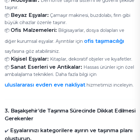
Mobilyalar:
📦
Demonte taşıma sistemi ile güvenli şekilde
taşınır.
Beyaz Eşyalar:
📦
Çamaşır makinesi, buzdolabı, fırın gibi
büyük cihazlar özenle taşınır.
Ofis Malzemeleri:
📦
Bilgisayarlar, dosya dolapları ve
ofis taşımacılığı
diğer kurumsal eşyalar. Ayrıntılar için
sayfasına göz atabilirsiniz.
Kişisel Eşyalar:
📦
Kitaplar, dekoratif objeler ve kıyafetler.
Sanat Eserleri ve Antikalar:
📦
Hassas ürünler için özel
ambalajlama teknikleri. Daha fazla bilgi için
uluslararası evden eve nakliyat
hizmetimizi inceleyin.
3. Başakşehir’de Taşınma Sürecinde Dikkat Edilmesi
Gerekenler
Eşyalarınızı kategorilere ayırın ve taşınma planı
✔️
oluşturun.