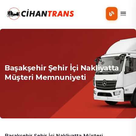
Mobil
Başakşehir Şehir İçi Nakliyatta
Müşteri Memnuniyeti
Başakşehir Şehir İçi Nakliyatta Müşteri