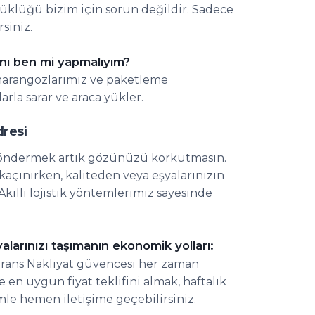
çüklüğü bizim için sorun değildir. Sadece
siniz.
nı ben mi yapmalıyım?
marangozlarımız ve paketleme
arla sarar ve araca yükler.
dresi
ye göndermek artık gözünüzü korkutmasın.
açınırken, kaliteden veya eşyalarınızın
ıllı lojistik yöntemlerimiz sayesinde
alarınızı taşımanın ekonomik yolları:
Trans Nakliyat güvencesi her zaman
 en uygun fiyat teklifini almak, haftalık
mle hemen iletişime geçebilirsiniz.