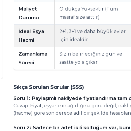
Maliyet
Oldukça Yüksektir (Tüm
masraf size aittir)
Durumu
İdeal Eşya
2+1, 3+1 ve daha büyük evler
için idealdir
Hacmi
Zamanlama
Sizin belirlediğiniz gün ve
saatte yola çıkar
Süreci
Sıkça Sorulan Sorular (SSS)
Soru 1: Paylaşımlı nakliyede fiyatlandırma tam 
Cevap: Fiyat, eşyanızın ağırlığına göre değil, nak
(hacme) göre son derece adil bir şekilde hesaplanı
Soru 2: Sadece bir adet ikili koltuğum var, bu