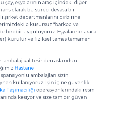
u şey, eşyalarının araç içindeki diğer
 Trans olarak bu süreci devasa bir
lı şirket departmanlarını birbirine
erimizdeki o kusursuz "barkod ve
 de birebir uyguluyoruz. Eşyalarınız araca
ler) kurulur ve fiziksel temas tamamen
un ambalaj kalitesinden asla ödün
dığımız
Hastane
spansiyonlu ambalajları sizin
nen kullanıyoruz. İşin içine güvenlik
ka Taşımacılığı
operasyonlarındaki resmi
de anında kesiyor ve size tam bir güven