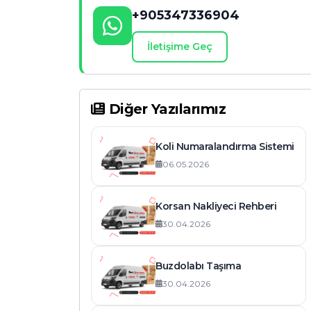
+905347336904
İletişime Geç
Diğer Yazılarımız
Koli Numaralandırma Sistemi
06.05.2026
Korsan Nakliyeci Rehberi
30.04.2026
Buzdolabı Taşıma
30.04.2026