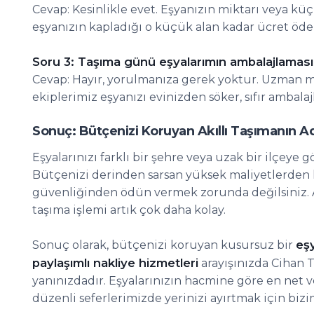
Cevap: Kesinlikle evet. Eşyanızın miktarı veya kü
eşyanızın kapladığı o küçük alan kadar ücret öder
Soru 3: Taşıma günü eşyalarımın ambalajlaması
Cevap: Hayır, yorulmanıza gerek yoktur. Uzman 
ekiplerimiz eşyanızı evinizden söker, sıfır ambalajl
Sonuç: Bütçenizi Koruyan Akıllı Taşımanın A
Eşyalarınızı farklı bir şehre veya uzak bir ilçe
Bütçenizi derinden sarsan yüksek maliyetlerden k
güvenliğinden ödün vermek zorunda değilsiniz. Ak
taşıma işlemi artık çok daha kolay.
eşy
Sonuç olarak, bütçenizi koruyan kusursuz bir
paylaşımlı nakliye hizmetleri
arayışınızda Cihan 
yanınızdadır. Eşyalarınızın hacmine göre en net ve
düzenli seferlerimizde yerinizi ayırtmak için bizi