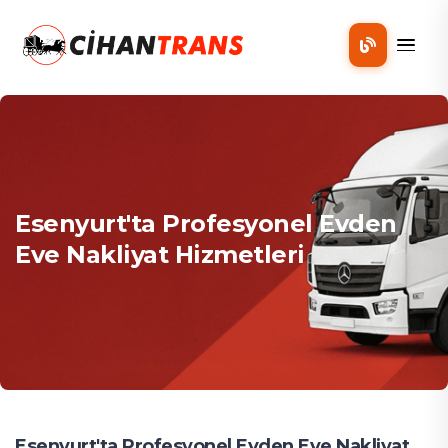
Mobil
Esenyurt'ta Profesyonel Evden
Eve Nakliyat Hizmetleri
Esenyurt'ta Profesyonel Evden Eve Nakliyat