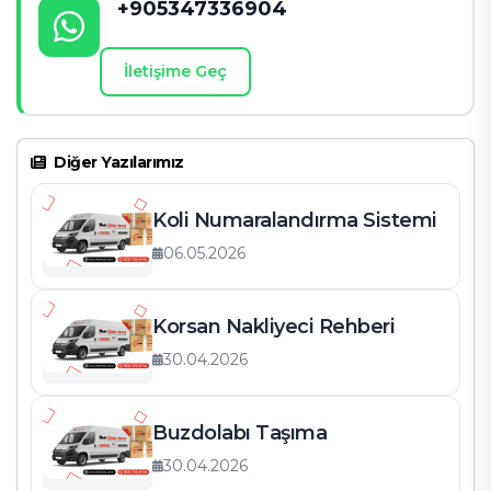
+905347336904
3. Asansörlü taşıma Esenyurt için uygun mu?
4. Taşıma hizmetlerinin fiyatı nasıl belirleniyor?
İletişime Geç
5. Esenyurt’ta neden Cihantrans’ı tercih etmeliyim?
Diğer Yazılarımız
İletişim Bilgileri
Koli Numaralandırma Sistemi
06.05.2026
Korsan Nakliyeci Rehberi
30.04.2026
Buzdolabı Taşıma
30.04.2026