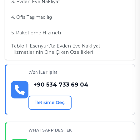
3. Evden Eve Nakliyat
4. Ofis Taşımacılığı
5. Paketleme Hizmeti
Tablo 1: Esenyurt'ta Evden Eve Nakliyat
Hizmetlerinin Öne Çıkan Özellikleri
Esenyurt’ta Müşterilere Özel Çözümler
7/24 İLETIŞIM
Tablo 2: Esenyurt'ta Cihantrans'ın Sunduğu Ekstra
+90 534 733 69 04
Avantajlar
Sıkça Sorulan Sorular (SSS)
İletişime Geç
1. Esenyurt’ta taşınma süreci ne kadar sürer?
2. Sigortalı taşıma hizmeti sağlıyor musunuz?
WHATSAPP DESTEK