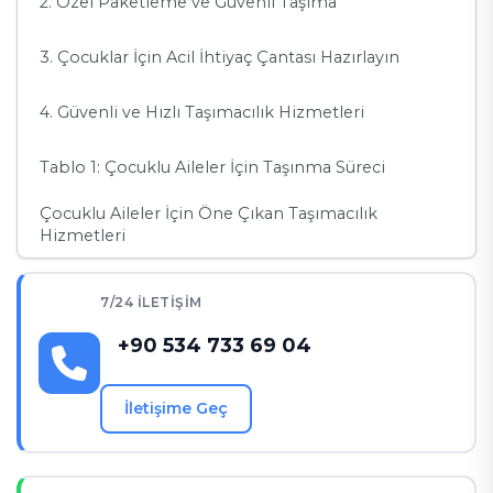
2. Özel Paketleme ve Güvenli Taşıma
3. Çocuklar İçin Acil İhtiyaç Çantası Hazırlayın
4. Güvenli ve Hızlı Taşımacılık Hizmetleri
Tablo 1: Çocuklu Aileler İçin Taşınma Süreci
Çocuklu Aileler İçin Öne Çıkan Taşımacılık
Hizmetleri
1. Hızlı Teslimat Çözümleri
7/24 İLETIŞIM
2. Hassas Paketleme Hizmetleri
+90 534 733 69 04
Tablo 2: Çocuklu Aileler İçin Taşınmanın Avantajları
İletişime Geç
Sıkça Sorulan Sorular