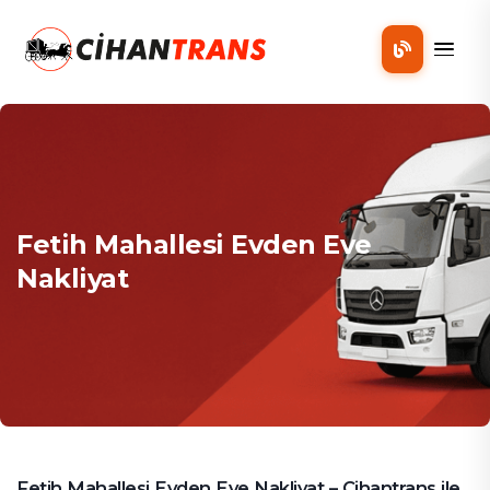
Mobil
Fetih Mahallesi Evden Eve
Nakliyat
Fetih Mahallesi Evden Eve Nakliyat – Cihantrans ile