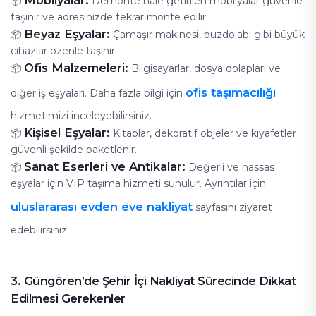
Mobilyalar:
📦
Demonte hale getirilen mobilyalar güvenle
taşınır ve adresinizde tekrar monte edilir.
Beyaz Eşyalar:
📦
Çamaşır makinesi, buzdolabı gibi büyük
cihazlar özenle taşınır.
Ofis Malzemeleri:
📦
Bilgisayarlar, dosya dolapları ve
ofis taşımacılığı
diğer iş eşyaları. Daha fazla bilgi için
hizmetimizi inceleyebilirsiniz.
Kişisel Eşyalar:
📦
Kitaplar, dekoratif objeler ve kıyafetler
güvenli şekilde paketlenir.
Sanat Eserleri ve Antikalar:
📦
Değerli ve hassas
eşyalar için VIP taşıma hizmeti sunulur. Ayrıntılar için
uluslararası evden eve nakliyat
sayfasını ziyaret
edebilirsiniz.
3. Güngören’de Şehir İçi Nakliyat Sürecinde Dikkat
Edilmesi Gerekenler