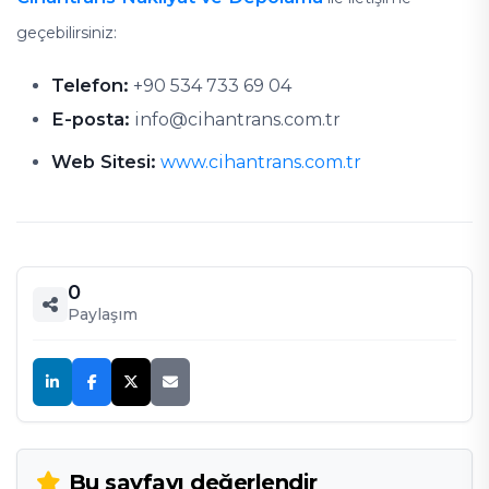
geçebilirsiniz:
Telefon:
+90 534 733 69 04
E-posta:
info@cihantrans.com.tr
Web Sitesi:
www.cihantrans.com.tr
0
Paylaşım
Bu sayfayı değerlendir