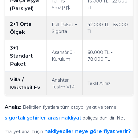
Parça Eşya
10 - 15
16.000 TL - 22.000
$m^{3}$
TL
(Parsiyel)
2+1 Orta
Full Paket +
42.000 TL - 55.000
Sigorta
TL
Ölçek
3+1
Asansörlü +
60.000 TL -
Standart
Kurulum
78.000 TL
Paket
Villa /
Anahtar
Teklif Alınız
Teslim VIP
Müstakil Ev
Analiz:
Belirtilen fiyatlara tüm otoyol, yakıt ve temel
sigortalı şehirler arası nakliyat
poliçesi dahildir. Net
nakliyeciler neye göre fiyat verir?
maliyet analizi için