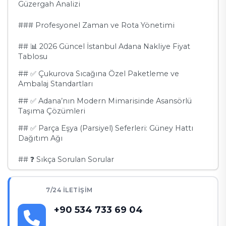
Güzergah Analizi
### Profesyonel Zaman ve Rota Yönetimi
## 📊 2026 Güncel İstanbul Adana Nakliye Fiyat
Tablosu
## ✅ Çukurova Sıcağına Özel Paketleme ve
Ambalaj Standartları
## ✅ Adana’nın Modern Mimarisinde Asansörlü
Taşıma Çözümleri
## ✅ Parça Eşya (Parsiyel) Seferleri: Güney Hattı
Dağıtım Ağı
## ❓ Sıkça Sorulan Sorular
✅ Karar Destek Alanı: Neden Cihan Trans Adana
Hattı?
7/24 İLETIŞIM
+90 534 733 69 04
🔥 Adana'ya Profesyonel Bir Başlangıç Yapın