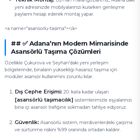
Uzman marangozlarımız, Adana’daki
yeni adresinizde mobilyalarınızı kurarken genleşme
paylarını hesap ederek montaj yapar.
<a name="asansorlu-tasima"></a>
## ✅ Adana’nın Modern Mimarisinde
Asansörlü Taşıma Çözümleri
Özellikle Çukurova ve Seyhan'daki yeni yerleşim
bölgelerinde, binaların yüksekliği hasarsız taşıma için
modüler asansör kullanımını zorunlu kılar.
Dış Cephe Erişimi:
20. kata kadar ulaşan
[asansörlü taşımacılık]
sistemlerimizle eşyalarınızı
bina içi asansör trafiğine sokmadan tahliye ediyoruz.
Güvenlik:
Asansörlü sistem, merdivenlerdeki çarpma
ve sürtünme riskini %99 oranında ortadan kaldırır.