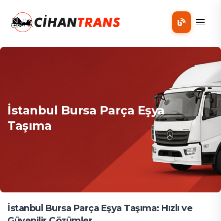
Mobil
İstanbul Bursa Parça Eşya
Taşıma
İstanbul Bursa Parça Eşya Taşıma: Hızlı ve
Güvenilir Çözümler