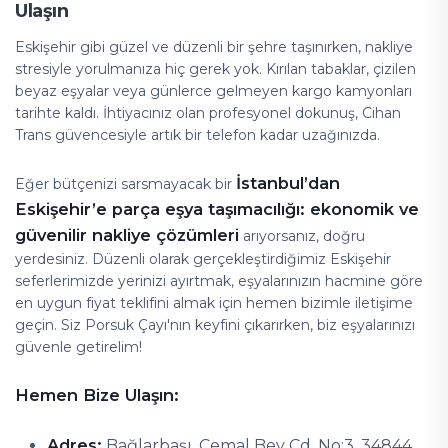
Ulaşın
Eskişehir gibi güzel ve düzenli bir şehre taşınırken, nakliye
stresiyle yorulmanıza hiç gerek yok. Kırılan tabaklar, çizilen
beyaz eşyalar veya günlerce gelmeyen kargo kamyonları
tarihte kaldı. İhtiyacınız olan profesyonel dokunuş, Cihan
Trans güvencesiyle artık bir telefon kadar uzağınızda.
İstanbul’dan
Eğer bütçenizi sarsmayacak bir
Eskişehir’e parça eşya taşımacılığı: ekonomik ve
güvenilir nakliye çözümleri
arıyorsanız, doğru
yerdesiniz. Düzenli olarak gerçekleştirdiğimiz Eskişehir
seferlerimizde yerinizi ayırtmak, eşyalarınızın hacmine göre
en uygun fiyat teklifini almak için hemen bizimle iletişime
geçin. Siz Porsuk Çayı'nın keyfini çıkarırken, biz eşyalarınızı
güvenle getirelim!
Hemen Bize Ulaşın:
Adres:
Bağlarbaşı, Cemal Bey Cd. No:3, 34844