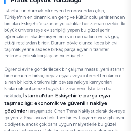
Pratik Lojistik Yolculuğu
İstanbul’un durmak bilmeyen temposundan çıkıp,
Türkiye'nin en dinamik, en genç ve kültür dolu şehirlerinden
biri olan Eskişehir'e uzanan yolculuklar her zaman özeldir. İki
büyük üniversiteye ev sahipliği yapan bu güzel şehir;
öğrencilerin, akademisyenlerin ve memurların en sık göç
ettiği rotalardan biridir. Durum böyle olunca, koca bir evi
taşımak yerine sadece birkaç parça eşyanın transfer
edilmesi çok sık karşılaşılan bir ihtiyaçtır.
Öğrenci evine gönderilecek bir çalışma masası, yeni atanan
bir memurun birkaç beyaz eşyası veya internetten ikinci el
alınan bir koltuk takımı için devasa nakliye kamyonları
kiralamak bütçenize büyük bir zarar verir. İşte tam bu
İstanbul’dan Eskişehir’e parça eşya
noktada,
taşımacılığı: ekonomik ve güvenilir nakliye
çözümleri
arayışınızda Cihan Trans Nakliyat olarak devreye
giriyoruz. Eşyalarınızı tıpkı tam bir ev taşıyormuşuz gibi aynı
ciddiyetle, ancak çok daha uygun maliyetlerle bu güzel
şehre ulaştırıyoruz. Peki, bu süreci hasarsız ve ekonomik