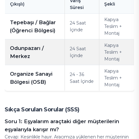
Varış
Çıkışlı)
Şekli
Süresi
Kapıya
Tepebaşı / Bağlar
24 Saat
Teslim +
İçinde
(Öğrenci Bölgesi)
Montaj
Kapıya
Odunpazarı /
24 Saat
Teslim +
İçinde
Merkez
Montaj
Kapıya
Organize Sanayi
24 - 36
Teslim +
Saat İçinde
Bölgesi (OSB)
Montaj
Sıkça Sorulan Sorular (SSS)
Soru 1: Eşyalarım araçtaki diğer müşterilerin
eşyalarıyla karışır mı?
Cevap: Kesinlikle hayır. Aracımıza yüklenen her müşterinin