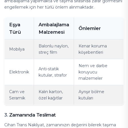
ambalajlama yapılmakta ve taşıma sırasında zarar görmesini
engellemek için her türlü önlem alınmaktadır.
Eşya
Ambalajlama
Önlemler
Türü
Malzemesi
Balonlu naylon,
Kenar koruma
Mobilya
streç film
köşebentleri
Nem ve darbe
Anti-statik
Elektronik
koruyucu
kutular, strafor
malzemeler
Cam ve
Kalın karton,
Ayrışır bölme
Seramik
özel kağıtlar
kutuları
Zamanında Teslimat
3.
Cihan Trans Nakliyat, zamanınızın değerini bilerek taşıma