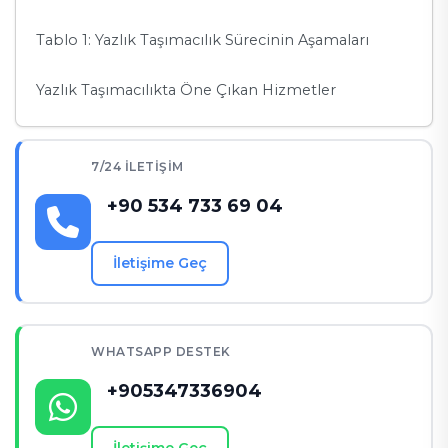
Tablo 1: Yazlık Taşımacılık Sürecinin Aşamaları
Yazlık Taşımacılıkta Öne Çıkan Hizmetler
1. Sezonluk Evler İçin Hızlı Taşıma
7/24 İLETIŞIM
2. Büyük Ölçekli Eşyalar İçin Hassas Taşımacılık
+90 534 733 69 04
Tablo 2: Yazlık ve Sezonluk Taşımacılığın Avantajları
İletişime Geç
Sıkça Sorulan Sorular
İletişim Bilgileri
WHATSAPP DESTEK
+905347336904