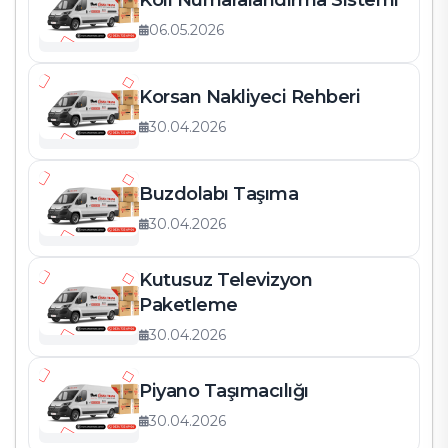
Koli Numaralandırma Sistemi
06.05.2026
Korsan Nakliyeci Rehberi
30.04.2026
Buzdolabı Taşıma
30.04.2026
Kutusuz Televizyon
Paketleme
30.04.2026
Piyano Taşımacılığı
30.04.2026