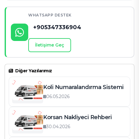
3. Kadıköy için asansörlü taşıma hizmetiniz var mı?
WHATSAPP DESTEK
+905347336904
4. Hizmet ücretlendirmesi nasıl hesaplanıyor?
5. Kadıköy’de neden Cihantrans’ı tercih etmeliyim?
İletişime Geç
İletişim Bilgileri
Diğer Yazılarımız
Koli Numaralandırma Sistemi
06.05.2026
Korsan Nakliyeci Rehberi
30.04.2026