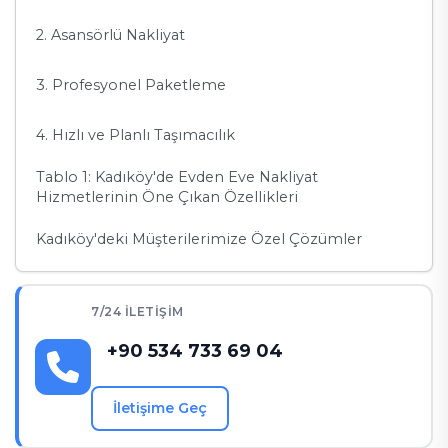
2. Asansörlü Nakliyat
3. Profesyonel Paketleme
4. Hızlı ve Planlı Taşımacılık
Tablo 1: Kadıköy'de Evden Eve Nakliyat
Hizmetlerinin Öne Çıkan Özellikleri
Kadıköy'deki Müşterilerimize Özel Çözümler
Tablo 2: Kadıköy’de Cihantrans'ın Sunduğu Ekstra
Avantajlar
7/24 İLETIŞIM
Sıkça Sorulan Sorular (SSS)
+90 534 733 69 04
1. Kadıköy’de ev taşımacılığı ne kadar sürer?
İletişime Geç
2. Eşyalarım sigorta kapsamında taşınıyor mu?