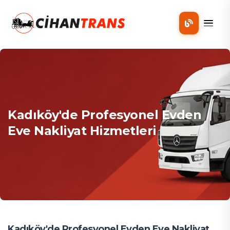
Mobil
Kadıköy'de Profesyonel Evden
Eve Nakliyat Hizmetleri
Kadıköy'de Profesyonel Evden Eve Nakliyat