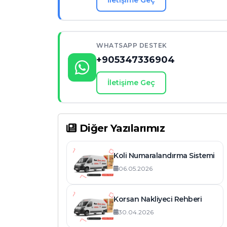
İletişime Geç
WHATSAPP DESTEK
+905347336904
İletişime Geç
Diğer Yazılarımız
Koli Numaralandırma Sistemi
06.05.2026
Korsan Nakliyeci Rehberi
30.04.2026