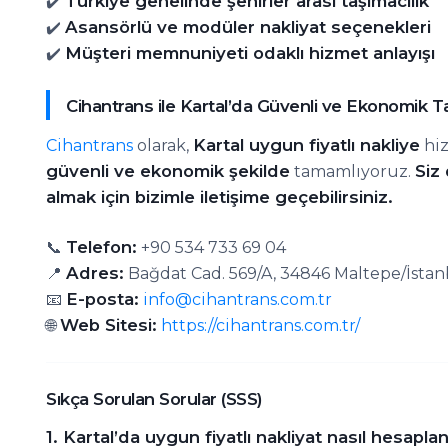
Türkiye genelinde şehirler arası taşımacılık
✔️
Asansörlü ve modüler nakliyat seçenekleri
✔️
Müşteri memnuniyeti odaklı hizmet anlayışı
✔️
Cihantrans ile Kartal’da Güvenli ve Ekonomik Ta
Kartal uygun fiyatlı nakliye
Cihantrans
olarak,
hiz
güvenli ve ekonomik şekilde
Siz
tamamlıyoruz.
almak için bizimle iletişime geçebilirsiniz.
Telefon:
📞
+90 534 733 69 04
Adres:
📍
Bağdat Cad. 569/A, 34846 Maltepe/İstan
E-posta:
📧
info@cihantrans.com.tr
Web Sitesi:
🌐
https://cihantrans.com.tr/
Sıkça Sorulan Sorular (SSS)
1. Kartal’da uygun fiyatlı nakliyat nasıl hesaplan