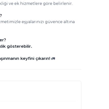
kliği ve ek hizmetlere göre belirlenir.
?
izmetimizle eşyalarınızı güvence altına
rer?
lik gösterebilir.
ınmanın keyfini çıkarın!
🚛