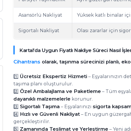
Asansörlü Nakliyat
Yüksek katlı binalar iç
Sigortalı Nakliyat
Olası zararlar için sigo
Kartal’da Uygun Fiyatlı Nakliye Süreci Nasıl İşle
Cihantrans
olarak, taşınma sürecinizi planlı, ek
Ücretsiz Ekspertiz Hizmeti
1️⃣
– Eşyalarınızın de
taşıma planı oluşturulur.
Özel Ambalajlama ve Paketleme
2️⃣
– Tüm eşyal
dayanıklı malzemelerle
korunur.
Sigortalı Taşıma
sigorta kapsamı
3️⃣
– Eşyalarınızı
Hızlı ve Güvenli Nakliyat
4️⃣
– En uygun güzergah 
gerçekleştirilir.
Zamanında Teslimat ve Yerleştirme
5️⃣
– Yeni ad