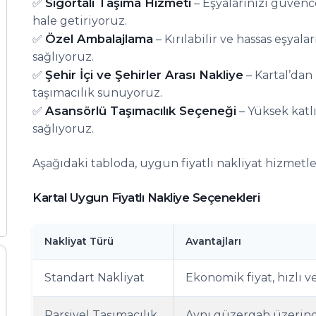
Sigortalı Taşıma Hizmeti
✅
– Eşyalarınızı güvence
hale getiriyoruz.
Özel Ambalajlama
✅
– Kırılabilir ve hassas eşyal
sağlıyoruz.
Şehir İçi ve Şehirler Arası Nakliye
✅
– Kartal’dan
taşımacılık sunuyoruz.
Asansörlü Taşımacılık Seçeneği
✅
– Yüksek katlı
sağlıyoruz.
Aşağıdaki tabloda, uygun fiyatlı nakliyat hizmetle
Kartal Uygun Fiyatlı Nakliye Seçenekleri
Nakliyat Türü
Avantajları
Standart Nakliyat
Ekonomik fiyat, hızlı v
Parsiyel Taşımacılık
Aynı güzergah üzerind