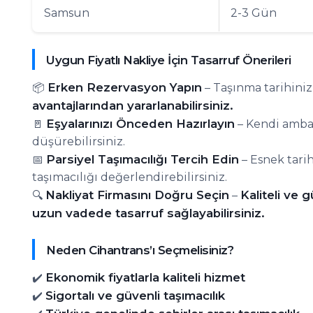
Samsun
2-3 Gün
Uygun Fiyatlı Nakliye İçin Tasarruf Önerileri
Erken Rezervasyon Yapın
📦
– Taşınma tarihini
avantajlarından yararlanabilirsiniz.
Eşyalarınızı Önceden Hazırlayın
🚪
– Kendi ambal
düşürebilirsiniz.
Parsiyel Taşımacılığı Tercih Edin
📅
– Esnek tarih
taşımacılığı değerlendirebilirsiniz.
Nakliyat Firmasını Doğru Seçin
Kaliteli ve g
🔍
–
uzun vadede tasarruf sağlayabilirsiniz.
Neden Cihantrans’ı Seçmelisiniz?
Ekonomik fiyatlarla kaliteli hizmet
✔️
Sigortalı ve güvenli taşımacılık
✔️