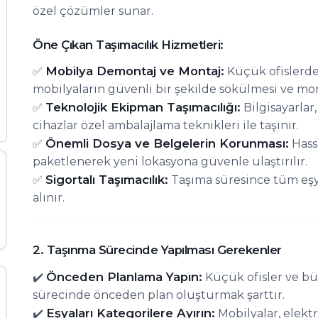
özel çözümler sunar.
Öne Çıkan Taşımacılık Hizmetleri:
Mobilya Demontaj ve Montaj:
✅
Küçük ofislerde
mobilyaların güvenli bir şekilde sökülmesi ve mon
Teknolojik Ekipman Taşımacılığı:
✅
Bilgisayarlar,
cihazlar özel ambalajlama teknikleri ile taşınır.
Önemli Dosya ve Belgelerin Korunması:
✅
Hassa
paketlenerek yeni lokasyona güvenle ulaştırılır.
Sigortalı Taşımacılık:
✅
Taşıma süresince tüm eşy
alınır.
2. Taşınma Sürecinde Yapılması Gerekenler
Önceden Planlama Yapın:
✔️
Küçük ofisler ve bü
sürecinde önceden plan oluşturmak şarttır.
Eşyaları Kategorilere Ayırın:
✔️
Mobilyalar, elekt