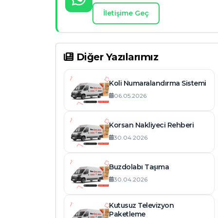
İletişime Geç
Diğer Yazılarımız
Koli Numaralandırma Sistemi
06.05.2026
Korsan Nakliyeci Rehberi
30.04.2026
Buzdolabı Taşıma
30.04.2026
Kutusuz Televizyon
Paketleme