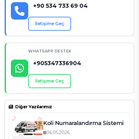
2. Yurt Dışı Taşımacılık Hizmetleri
+90 534 733 69 04
Tablo 2: VIP Taşınmanın Avantajları
İletişime Geç
Sıkça Sorulan Sorular
İletişim Bilgileri
WHATSAPP DESTEK
+905347336904
İletişime Geç
Diğer Yazılarımız
Koli Numaralandırma Sistemi
06.05.2026