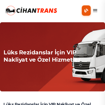
Mobil
Lüks Rezidanslar İçin VIP
Nakliyat ve Özel Hizmetler
Lüks Rezidanslar İçin VIP Nakliyat ve Özel