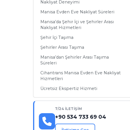
Nakliyat Deneyimi
Manisa Evden Eve Nakliyat Süreleri
Manisa’da Şehir İçi ve Şehirler Arası
Nakliyat Hizmetleri
Şehir İçi Taşıma
Şehirler Arası Taşıma
Manisa’dan Şehirler Arası Taşıma
Süreleri
Cihantrans Manisa Evden Eve Nakliyat
Hizmetleri
Ücretsiz Ekspertiz Hizmeti
Asansörlü Nakliyat
Sigortalı Taşıma
7/24 İLETIŞIM
+90 534 733 69 04
Depolama Hizmeti
Manisa Evden Eve Nakliyat Sürecinde