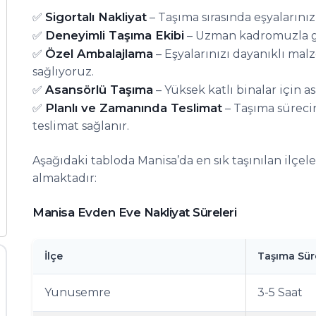
Sigortalı Nakliyat
✅
– Taşıma sırasında eşyalarınız
Deneyimli Taşıma Ekibi
✅
– Uzman kadromuzla güv
Özel Ambalajlama
✅
– Eşyalarınızı dayanıklı ma
sağlıyoruz.
Asansörlü Taşıma
✅
– Yüksek katlı binalar için 
Planlı ve Zamanında Teslimat
✅
– Taşıma süreci
teslimat sağlanır.
Aşağıdaki tabloda Manisa’da en sık taşınılan ilçel
almaktadır:
Manisa Evden Eve Nakliyat Süreleri
İlçe
Taşıma Süre
Yunusemre
3-5 Saat