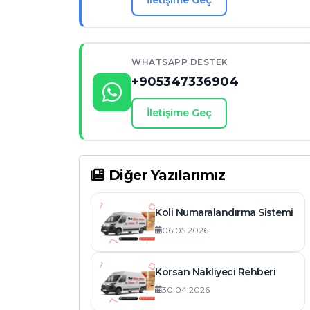
İletişime Geç
Dikkat Edilmesi Gerekenler
Manisa’daki Nakliyat Firmaları Arasında
Neden Cihantrans?
WHATSAPP DESTEK
Hızlı ve Güvenli Taşınma İçin Cihantrans
+905347336904
ile İletişime Geçin
Sıkça Sorulan Sorular (SSS)
İletişime Geç
Diğer Yazılarımız
Koli Numaralandırma Sistemi
06.05.2026
Korsan Nakliyeci Rehberi
30.04.2026