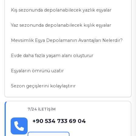
Kış sezonunda depolanabilecek yazlık eşyalar
Yaz sezonunda depolanabilecek kışlık eşyalar
Mevsimlik Eşya Depolamanın Avantajları Nelerdir?
Evde daha fazla yaşam alanı oluşturur
Eşyaların ömrünü uzatır
Sezon geçişlerini kolaylaştırır
Taşınma ve yazlık geçişlerinde kolaylık sağlar
7/24 İLETIŞIM
Mevsimlik Eşya Depolama İçin Doğru Hazırlık Nasıl
Yapılır?
+90 534 733 69 04
Temizlik mutlaka yapılmalıdır