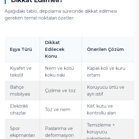
Dikkat Edilmeli?
Aşağıdaki tablo, depolama sürecinde dikkat edilmesi
gereken temel noktaları özetler:
Dikkat
Eşya Türü
Edilecek
Önerilen Çözüm
Konu
Kıyafet ve
Nem ve kötü
Kapalı koli ve kuru
tekstil
koku riski
ortam
Bahçe
Koruyucu örtü ve
Çizilme ve toz
mobilyası
ayrı istif
Elektrikli
Kılıf, kutu ve
Toz ve nem
cihazlar
kontrollü alan
Temizleme +
Spor
Paslanma ve
koruyucu
ekipmanları
deformasyon
paketleme