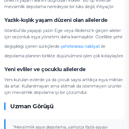
birikimi yaşam alanını doğrudan etkiler. Bu tip evlerde
mevsimlik depolama neredeyse bir lüks değil, ihtiyaçtır.
Yazlık-kışlık yaşam düzeni olan ailelerde
İstanbul’da yaşayıp yazın Ege veya Akdeniz’e geçen aileler
için sezonluk eşya yönetimi daha karmaşıktır. Özellikle şehir
değişikliği içeren süreçlerde
şehirlerarası nakliyat
ile
depolama planının birlikte düşünülmesi işleri çok kolaylaştırır.
Yeni evliler ve çocuklu ailelerde
Yeni kurulan evlerde ya da çocuk sayısı arttıkça eşya miktarı
da artar. Kullanılmayan ama atılmak da istenmeyen ürünler
için mevsimlik depolama iyi bir çözümdür.
Uzman Görüşü
“Mevsimlik eşya depolama, yalnızca fazla eşyayı