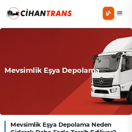
Mobil
Mevsimlik Eşya Depolama
Mevsimlik Eşya Depolama Neden