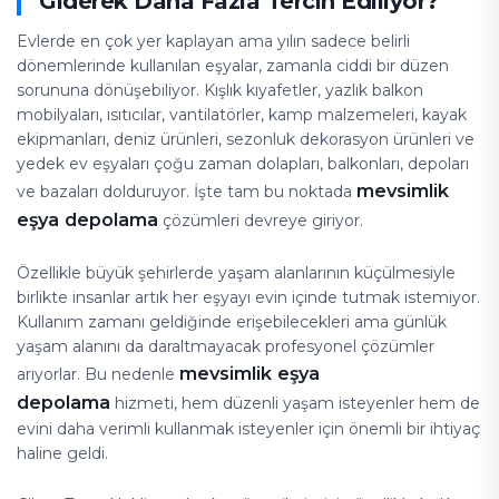
Giderek Daha Fazla Tercih Ediliyor?
Evlerde en çok yer kaplayan ama yılın sadece belirli
dönemlerinde kullanılan eşyalar, zamanla ciddi bir düzen
sorununa dönüşebiliyor. Kışlık kıyafetler, yazlık balkon
mobilyaları, ısıtıcılar, vantilatörler, kamp malzemeleri, kayak
ekipmanları, deniz ürünleri, sezonluk dekorasyon ürünleri ve
yedek ev eşyaları çoğu zaman dolapları, balkonları, depoları
mevsimlik
ve bazaları dolduruyor. İşte tam bu noktada
eşya depolama
çözümleri devreye giriyor.
Özellikle büyük şehirlerde yaşam alanlarının küçülmesiyle
birlikte insanlar artık her eşyayı evin içinde tutmak istemiyor.
Kullanım zamanı geldiğinde erişebilecekleri ama günlük
yaşam alanını da daraltmayacak profesyonel çözümler
mevsimlik eşya
arıyorlar. Bu nedenle
depolama
hizmeti, hem düzenli yaşam isteyenler hem de
evini daha verimli kullanmak isteyenler için önemli bir ihtiyaç
haline geldi.