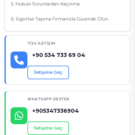
5. Hukuki Sorunlardan Kaçınma
6. Sigortalı Taşıma Firmanızla Güvende Olun
Cihantrans ile Güvenli Taşıma
7/24 İLETIŞIM
Sigorta Poliçesinin Kapsamı Nedir?
+90 534 733 69 04
Sonuç olarak
İletişime Geç
WHATSAPP DESTEK
+905347336904
İletişime Geç