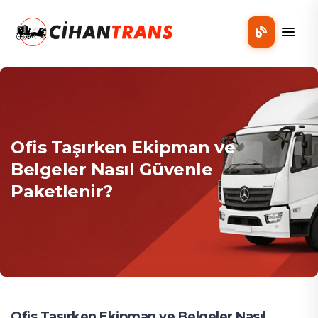
Mobil
Ofis Taşırken Ekipman ve
Belgeler Nasıl Güvenle
Paketlenir?
Ofis Taşırken Ekipman ve Belgeler Nasıl