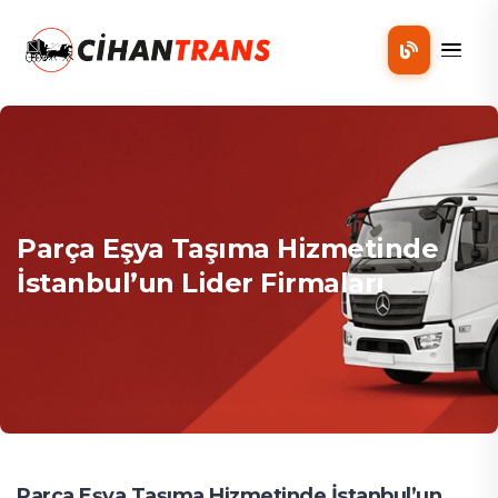
Mobil
Parça Eşya Taşıma Hizmetinde
İstanbul’un Lider Firmaları
Parça Eşya Taşıma Hizmetinde İstanbul’un