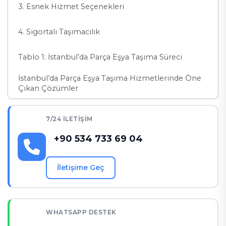
3. Esnek Hizmet Seçenekleri
4. Sigortalı Taşımacılık
Tablo 1: İstanbul’da Parça Eşya Taşıma Süreci
İstanbul’da Parça Eşya Taşıma Hizmetlerinde Öne
Çıkan Çözümler
1. Asansörlü Taşımacılık
7/24 İLETIŞIM
2. Hassas Eşya Taşımacılığı
+90 534 733 69 04
Tablo 2: İstanbul’da Parça Eşya Taşıma Hizmetinin
Avantajları
İletişime Geç
Sıkça Sorulan Sorular
İletişim Bilgileri
WHATSAPP DESTEK