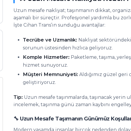
Uzun mesafe nakliyat; taşınmanın dikkat, organi
aşamalı bir süreçtir. Profesyonel yardımla bu z
İşte Cihan Trans’ın sunduğu avantajlar:
Tecrübe ve Uzmanlık:
Nakliyat sektöründeki 
sorunun üstesinden hızlıca geliyoruz.
Komple Hizmetler:
Paketleme, taşıma, yerle
hizmet sunuyoruz.
Müşteri Memnuniyeti:
Aldığımız güzel geri 
geliştiriyoruz.
Tip:
Uzun mesafe taşınmalarda, taşınacak yerin ula
incelemek, taşınma günü zaman kaybını engelleyeb
🔧 Uzun Mesafe Taşımanın Günümüz Koşulla
Modern yaşamda insanlar birçok nedenden dolayı şe