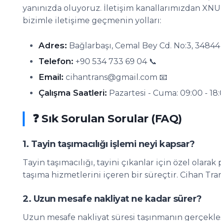
yanınızda oluyoruz. İletişim kanallarımızdan XNUM
bizimle iletişime geçmenin yolları:
Adres:
Bağlarbaşı, Cemal Bey Cd. No:3, 34844
Telefon:
+90 534 733 69 04 📞
Email:
cihantrans@gmail.com 📧
Çalışma Saatleri:
Pazartesi - Cuma: 09:00 - 18
❓ Sık Sorulan Sorular (FAQ)
1. Tayin taşımacılığı işlemi neyi kapsar?
Tayin taşımacılığı, tayini çıkanlar için özel olar
taşıma hizmetlerini içeren bir süreçtir. Cihan Tra
2. Uzun mesafe nakliyat ne kadar sürer?
Uzun mesafe nakliyat süresi taşınmanın gerçekle