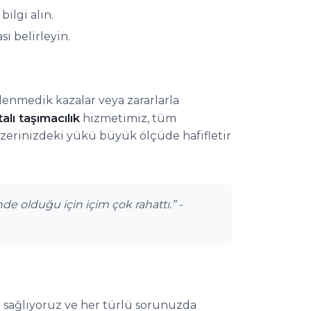
ilgi alın.
sı belirleyin.
lenmedik kazalar veya zararlarla
alı taşımacılık
hizmetimiz, tüm
n üzerinizdeki yükü büyük ölçüde hafifletir
de olduğu için içim çok rahattı.” -
m sağlıyoruz ve her türlü sorunuzda