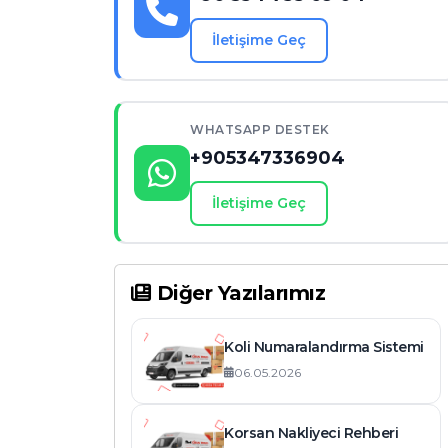
❓ Sık Sorulan Sorular (FAQ)
İletişime Geç
1. Tayin taşımacılığı işlemi neyi kapsar?
2. Uzun mesafe nakliyat ne kadar sürer?
3. Eşyalarım taşınırken sigortalı olacak
WHATSAPP DESTEK
mı?
+905347336904
4. Şehirlerarası nakliyat hizmeti veren
iller hangileridir?
İletişime Geç
5. Taşınma gününü nasıl
planlayabilirim?
📢 Çağrı: Hareket Zamanı Geldi!
Diğer Yazılarımız
Koli Numaralandırma Sistemi
06.05.2026
Korsan Nakliyeci Rehberi