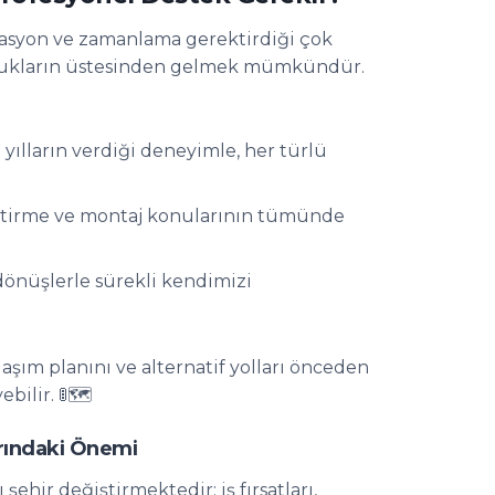
zasyon ve zamanlama gerektirdiği çok
orlukların üstesinden gelmek mümkündür.
yılların verdiği deneyimle, her türlü
ştirme ve montaj konularının tümünde
dönüşlerle sürekli kendimizi
şım planını ve alternatif yolları önceden
ilir. 🚦🗺️
rındaki Önemi
hir değiştirmektedir: iş fırsatları,