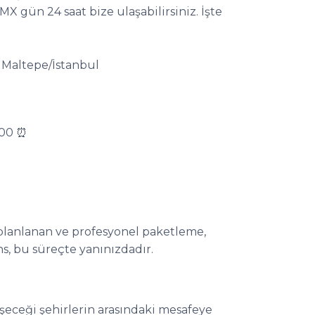
X gün 24 saat bize ulaşabilirsiniz. İşte
 Maltepe/İstanbul
:00 ⏰
ak planlanan ve profesyonel paketleme,
ns, bu süreçte yanınızdadır.
şeceği şehirlerin arasındaki mesafeye