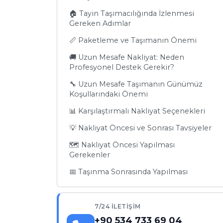
🏠 Tayin Taşımacılığında İzlenmesi
Gereken Adımlar
📏 Paketleme ve Taşımanın Önemi
🚚 Uzun Mesafe Nakliyat: Neden
Profesyonel Destek Gerekir?
🔧 Uzun Mesafe Taşımanın Günümüz
Koşullarındaki Önemi
📊 Karşılaştırmalı Nakliyat Seçenekleri
💡 Nakliyat Öncesi ve Sonrası Tavsiyeler
🗺️ Nakliyat Öncesi Yapılması
Gerekenler
📅 Taşınma Sonrasında Yapılması
Gerekenler
🛡️ Sigortalı Taşımanın Önemi
7/24 İLETIŞIM
📈 İletişim ve Destek Hizmetleri
+90 534 733 69 04