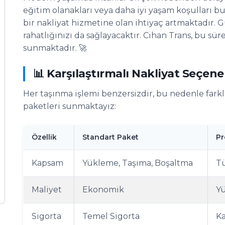
eğitim olanakları veya daha iyi yaşam koşulları b
bir nakliyat hizmetine olan ihtiyaç artmaktadır. G
rahatlığınızı da sağlayacaktır. Cihan Trans, bu sür
sunmaktadır. 🚀
📊 Karşılaştırmalı Nakliyat Seçene
Her taşınma işlemi benzersizdir, bu nedenle farklı 
paketleri sunmaktayız:
Özellik
Standart Paket
Pr
Kapsam
Yükleme, Taşıma, Boşaltma
Tü
Maliyet
Ekonomik
Y
Sigorta
Temel Sigorta
Ka