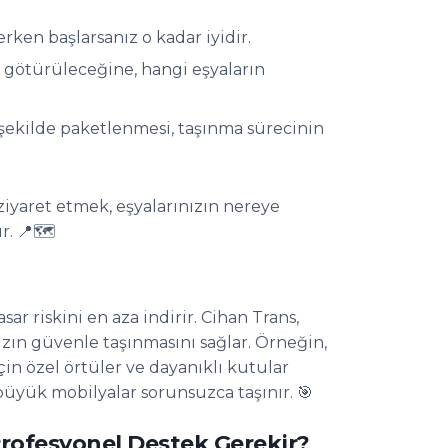
ken başlarsanız o kadar iyidir.
 götürüleceğine, hangi eşyaların
 şekilde paketlenmesi, taşınma sürecinin
iyaret etmek, eşyalarınızın nereye
. 📍🗺️
ar riskini en aza indirir. Cihan Trans,
zın güvenle taşınmasını sağlar. Örneğin,
için özel örtüler ve dayanıklı kutular
üyük mobilyalar sorunsuzca taşınır. 🎯
rofesyonel Destek Gerekir?