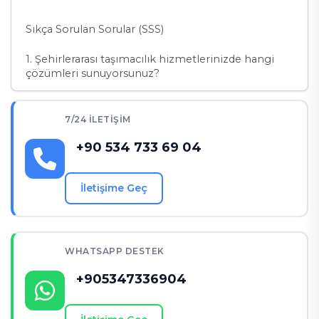
Sıkça Sorulan Sorular (SSS)
1. Şehirlerarası taşımacılık hizmetlerinizde hangi
çözümleri sunuyorsunuz?
2. Şehirlerarası taşımacılık sırasında büyük
mobilyalar taşınıyor mu?
7/24 İLETIŞIM
3. Taşıma sırasında eşyalarım sigorta kapsamında
+90 534 733 69 04
olacak mı?
4. Şehirlerarası taşınmada zamanlama nasıl
İletişime Geç
planlanır?
İletişim Bilgileri
WHATSAPP DESTEK
+905347336904