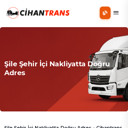
Mobil
Şile Şehir İçi Nakliyatta Doğru
Adres
Şile Şehir İçi Nakliyatta Doğru Adres - Cihantrans