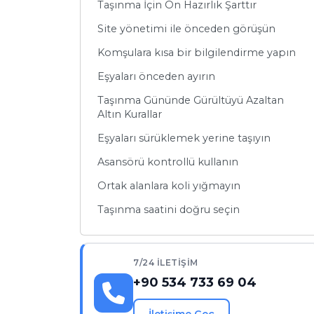
Taşınma İçin Ön Hazırlık Şarttır
Site yönetimi ile önceden görüşün
Komşulara kısa bir bilgilendirme yapın
Eşyaları önceden ayırın
Taşınma Gününde Gürültüyü Azaltan
Altın Kurallar
Eşyaları sürüklemek yerine taşıyın
Asansörü kontrollü kullanın
Ortak alanlara koli yığmayın
Taşınma saatini doğru seçin
Hangi Eşyalar Gürültü Riskini Daha Fazla
Artırır?
7/24 İLETIŞIM
Sessiz Taşınmada Profesyonel Ekip
+90 534 733 69 04
Neden Fark Yaratır?
Profesyonel ekibin avantajları