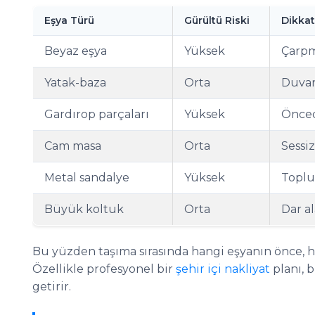
Eşya Türü
Gürültü Riski
Dikkat
Beyaz eşya
Yüksek
Çarpm
Yatak-baza
Orta
Duvar
Gardırop parçaları
Yüksek
Önce
Cam masa
Orta
Sessi
Metal sandalye
Yüksek
Toplu
Büyük koltuk
Orta
Dar a
Bu yüzden taşıma sırasında hangi eşyanın önce, ha
Özellikle profesyonel bir
şehir içi nakliyat
planı, 
getirir.