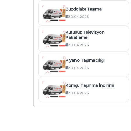
Hemen Bilgi Alın
Buzdolabı Taşıma
30.04.2026
Kutusuz Televizyon
Paketleme
30.04.2026
Piyano Taşımacılığı
30.04.2026
Komşu Taşınma İndirimi
30.04.2026