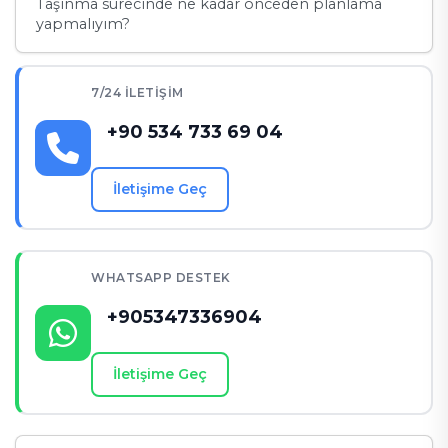
Taşınma sürecinde ne kadar önceden planlama
yapmalıyım?
Taşınma sürecinde profesyonel destek almak
neden önemlidir?
7/24 İLETIŞIM
Taşınma sonrası düzenleme işlemlerini nasıl
+90 534 733 69 04
planlamalıyım?
İletişime Geç
WHATSAPP DESTEK
+905347336904
İletişime Geç